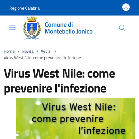
Vai al contenuto
accedi al menu
footer.enter
Regione Calabria
Comune di
Montebello Jonico
Home
/
Novità
/
Avvisi
/
Virus West Nile: come prevenire l'infezione
Virus West Nile: come
prevenire l'infezione