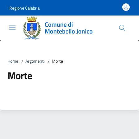
Vai al contenuto
accedi al menu
footer.enter
Regione Calabria
Comune di
Montebello Jonico
Home
/
Argomenti
/
Morte
Morte