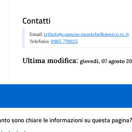
Contatti
Email:
tributi@comune.montebellojonico.rc.it
Telefono:
0965 779025
Ultima modifica:
giovedì, 07 agosto 2
nto sono chiare le informazioni su questa pagina
 da 1 a 5 stelle la pagina