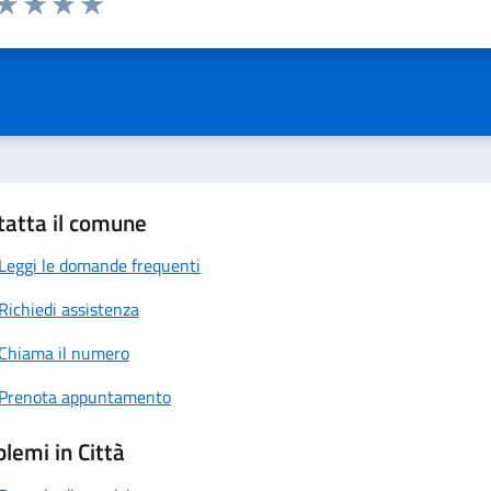
anda
ta 1 stelle su 5
Valuta 2 stelle su 5
Valuta 3 stelle su 5
Valuta 4 stelle su 5
Valuta 5 stelle su 5
tatta il comune
Leggi le domande frequenti
Richiedi assistenza
Chiama il numero
Prenota appuntamento
lemi in Città