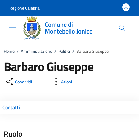
Vai al contenuto
accedi al menu
footer.enter
Regione Calabria
Comune di
Montebello Jonico
Home
/
Amministrazione
/
Politici
/
Barbaro Giuseppe
Barbaro Giuseppe
Condividi
Azioni
Contatti
Ruolo