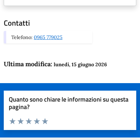
Contatti
Telefono:
0965 779025
Ultima modifica:
lunedì, 15 giugno 2026
Quanto sono chiare le informazioni su questa
pagina?
Valuta da 1 a 5 stelle la pagina
Domanda
Valuta 1 stelle su 5
Valuta 2 stelle su 5
Valuta 3 stelle su 5
Valuta 4 stelle su 5
Valuta 5 stelle su 5